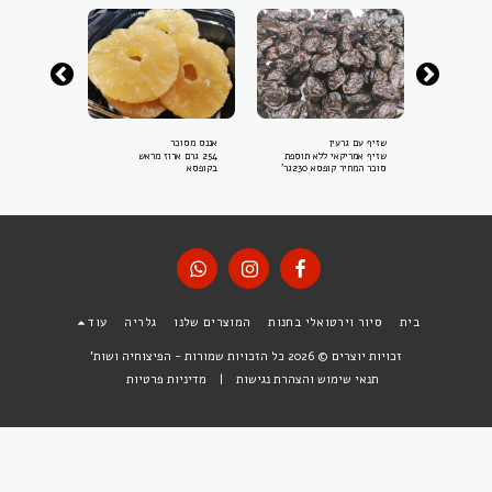
שזיף עם גרעין
אננס מסוכר
קוקוס טבעי
שזיף אמריקאי ללא תוספת
254 גרם ארוז מראש
160 גרם ארוז מראש בקופסא
סוכר המחיר קופסא 230גר'
בקופסא
בית
סיור וירטואלי בחנות
המוצרים שלנו
גלריה
עוד
זכויות יוצרים © 2026 כל הזכויות שמורות -
הפיצוחיה ושות'
תנאי שימוש והצהרת נגישות
|
מדיניות פרטיות