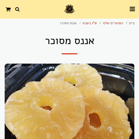
בית
המוצרים שלנו
ט"ו בשבט
אננס מסוכר
אננס מסוכר