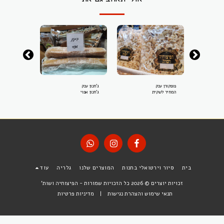
פופקורן ענק
ג'חנון ענק
לחוח
לחוח ארוז 3 יחי' המחיר
המחיר לשקית
ג'חנון אפוי
לחבילה 1
בית
סיור וירטואלי בחנות
המוצרים שלנו
גלריה
עוד
זכויות יוצרים © 2026 כל הזכויות שמורות -
הפיצוחיה ושות'
תנאי שימוש והצהרת נגישות
|
מדיניות פרטיות