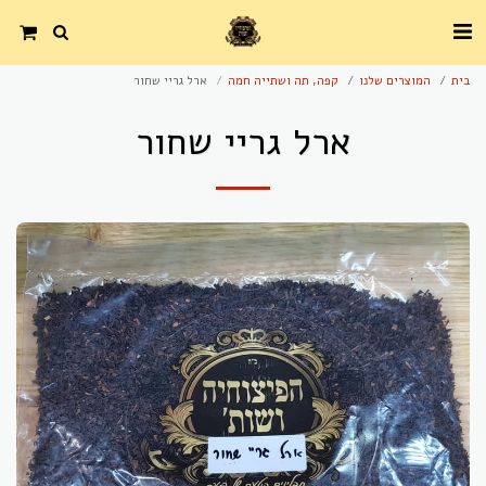
בית
המוצרים שלנו
קפה, תה ושתייה חמה
ארל גריי שחור
ארל גריי שחור